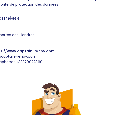
torité de protection des données.
onnées
v
portes des Flandres
ps://www.captain-renov.com
@
captain-renov.com
léphone : +33320022860