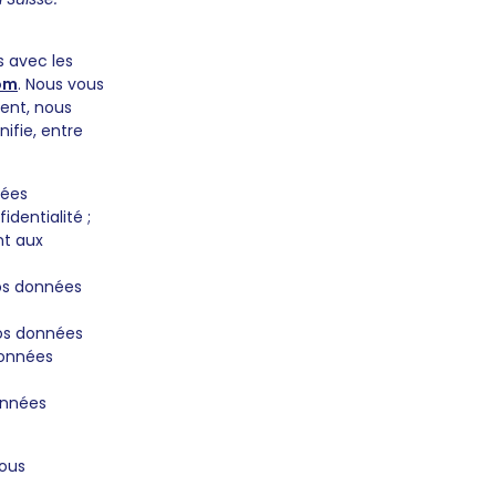
s avec les
om
. Nous vous
ent, nous
nifie, entre
nées
dentialité ;
nt aux
os données
vos données
données
onnées
nous