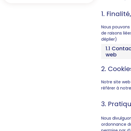
1. Finali
Nous pouvons 
de raisons lié
déplier)
1.1 Conta
web
2. Cookie
Notre site web 
référer à notr
3. Pratiq
Nous divulguon
ordonnance du 
permise par d’a