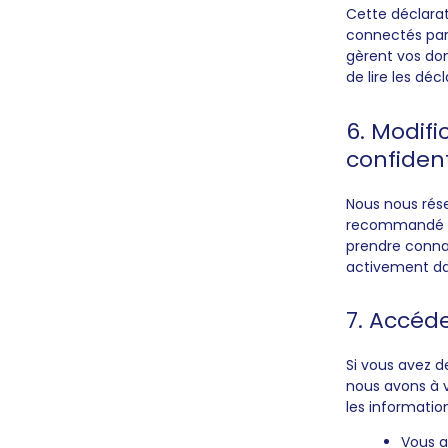
Cette déclarat
connectés par 
gèrent vos do
de lire les déc
6. Modifi
confident
Nous nous réser
recommandé de
prendre conna
activement da
7. Accéde
Si vous avez d
nous avons à v
les informatio
Vous a