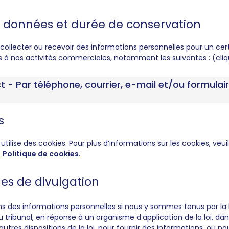
té, données et durée de conservation
collecter ou recevoir des informations personnelles pour un ce
es à nos activités commerciales, notamment les suivantes : (cli
ct - Par téléphone, courrier, e-mail et/ou formulai
s
utilise des cookies. Pour plus d’informations sur les cookies, veui
e
Politique de cookies
.
ues de divulgation
s des informations personnelles si nous y sommes tenus par la 
tribunal, en réponse à un organisme d’application de la loi, da
utres dispositions de la loi, pour fournir des informations, ou p