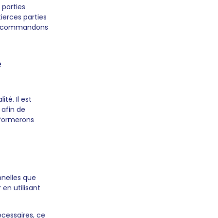
 parties
ierces parties
s recommandons
e
té. Il est
 afin de
nformerons
nnelles que
en utilisant
écessaires, ce