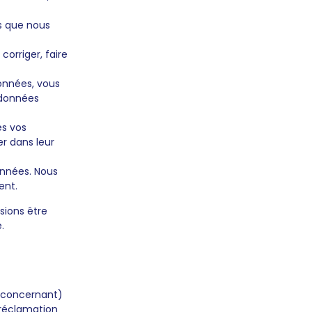
es que nous
corriger, faire
onnées, vous
 données
es vos
r dans leur
onnées. Nous
ent.
sions être
.
n concernant)
 réclamation