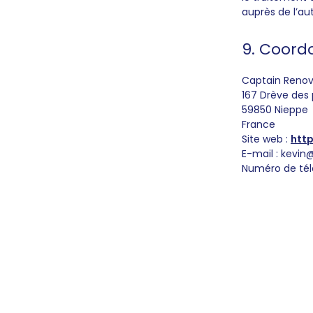
auprès de l’au
9. Coord
Captain Reno
167 Drève des 
59850 Nieppe
France
Site web :
htt
E-mail :
kevin
Numéro de té