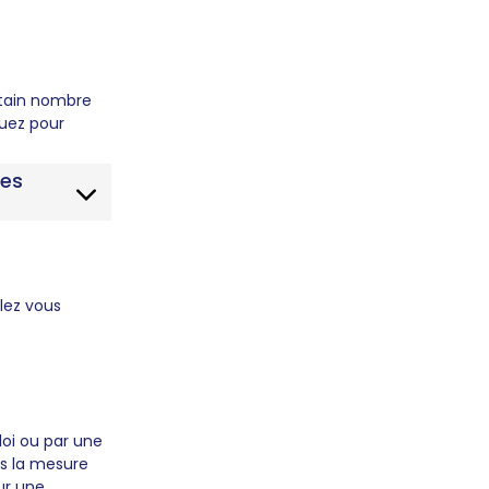
rtain nombre
quez pour
res
llez vous
loi ou par une
ns la mesure
our une