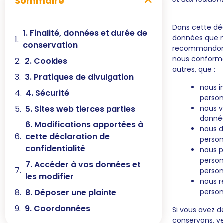
Sommaire
Dans cette déc
1. Finalité, données et durée de
données que n
conservation
recommandons 
nous conformons
2. Cookies
autres, que :
3. Pratiques de divulgation
nous i
4. Sécurité
person
nous v
5. Sites web tierces parties
donnée
6. Modifications apportées à
nous d
cette déclaration de
person
confidentialité
nous p
person
7. Accéder à vos données et
person
les modifier
nous r
person
8. Déposer une plainte
9. Coordonnées
Si vous avez 
conservons, ve