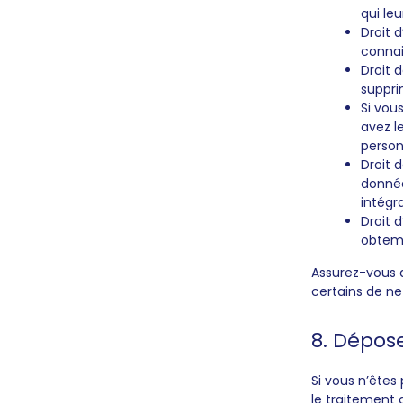
qui le
Droit 
connai
Droit 
suppri
Si vou
avez l
person
Droit 
donnée
intégr
Droit 
obtemp
Assurez-vous d
certains de ne
8. Dépos
Si vous n’êtes
le traitement 