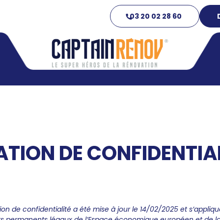
03 20 02 28 60
TION DE CONFIDENTIAL
ion de confidentialité a été mise à jour le 14/02/2025 et s’appliq
ts permanents légaux de l’Espace économique européen et de la