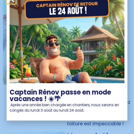
réalisé en
toute sécurité
Nos équipes disposent de
tous les équipements de
sécurité et de protection
pour effectuer votre
démoussage de toiture
dans les meilleures
conditions, sans risquer
d’endommager vos
végétaux, ferronneries ou
autres éléments
Captain Rénov passe en mode
environnants. La seule
vacances ! ☀️🌴
chose que vous remarquez
Après une année bien chargée en chantiers, nous serons en
suite à notre passage,
congés du lundi 3 août au lundi 24 août.
c’est à quel point votre
toiture est impeccable !