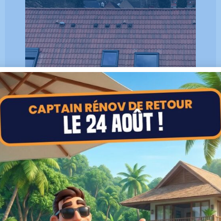
Remplacement de fenêtres de
toit à Lys-lez-Lannoy (59390)
Travaux réalisés en
février 2026
VOIR LA RÉALISATION