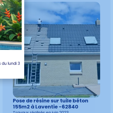
du lundi 3
Pose de résine sur tuile béton
155m2 à Laventie -62840
Travaux réalisés en
juin 2023