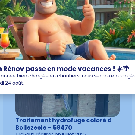
 Rénov passe en mode vacances ! ☀️🌴
année bien chargée en chantiers, nous serons en congés 
di 24 août.
Traitement hydrofuge coloré à
Bollezeele – 59470
Travaux réalisés en
juillet 2023