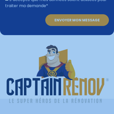
traiter ma demande*
ENVOYER MON MESSAGE
* Mentions obligatoires