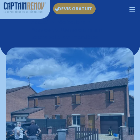
DEVIS GRATUIT
Accueil
Réalisations
Pose de gouttières aluminium –
La Chapelle-d’Armentières