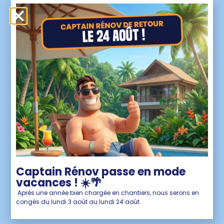
VOUS AVEZ UN PROJET ?
Nos super-pouvoirs
sont à votre service
pour vous assurer une protection durable et
sans faille ! Contactez-nous pour une
réponse plus rapide que l’éclair.
DEVIS GRATUIT SOUS 48H
Captain Rénov passe en mode
vacances ! ☀️🌴
Après une année bien chargée en chantiers, nous serons en
congés du lundi 3 août au lundi 24 août.