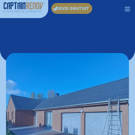
DEVIS GRATUIT
Accueil
Réalisations
Résine hydrofuge Gris ardoise
sur tuile béton à Nieppe –
59850