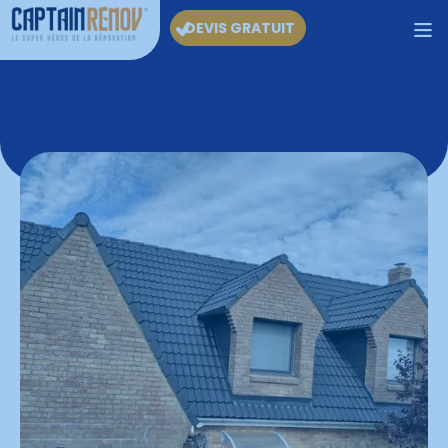
DEVIS GRATUIT
Accueil
Réalisations
Traitement hydrofuge coloré à
Bollezeele – 59470