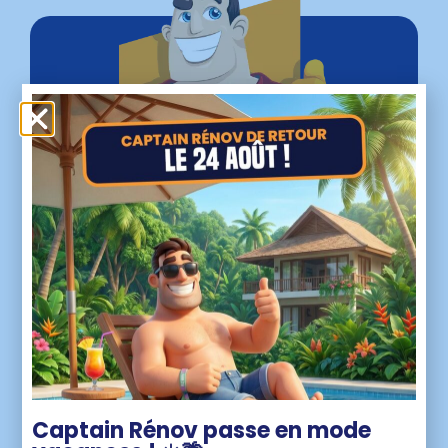
VOUS AVEZ UN PROJET ?
Nos super-pouvoirs
sont à votre service
pour vous assurer une protection durable et
sans faille ! Contactez-nous pour une
réponse plus rapide que l’éclair.
DEVIS GRATUIT SOUS 48H
Captain Rénov passe en mode