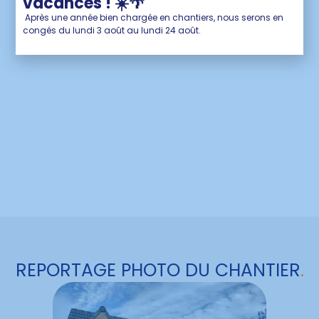
vacances ! ☀️🌴
Après une année bien chargée en chantiers, nous serons en
congés du lundi 3 août au lundi 24 août.
REPORTAGE PHOTO DU CHANTIER
.