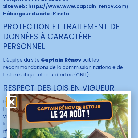
Site web :
https://www.www.captain-renov.com/
Hébergeur du site :
Kinsta
PROTECTION ET TRAITEMENT DE
DONNÉES À CARACTÈRE
PERSONNEL
L’équipe du site
Captain Rénov
suit les
recommandations de la commission nationale de
l’informatique et des libertés (CNIL).
RESPECT DES LOIS EN VIGUEUR
Le site
Captain Rénov
respecte la vie privée de
l’internaute et se conforme strictement aux lois en
vigueur sur la protection de la vie privée et des
libertés individuelles. Aucune information personnelle
n’est collectée votre insu. Aucune information