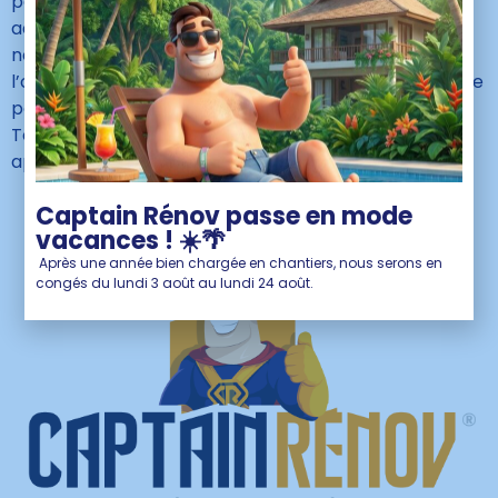
personnelle n’est cédée des tiers. Les courriels, les
adresses électroniques ou autres informations
nominatives dont ce site est destinataire ne font
l’objet d’aucune exploitation et ne sont conservés que
pour la durée nécessaire leur traitement.
Toutes les marques et logos cités sur ce site
appartiennent leurs propriétaires respectifs.
Captain Rénov passe en mode
vacances ! ☀️🌴
Après une année bien chargée en chantiers, nous serons en
congés du lundi 3 août au lundi 24 août.