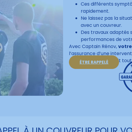
Ces différents symptô
rapidement.
Ne laissez pas la sit
avec un couvreur.
Des travaux adaptés se
performances de votre
Avec Captain Rénov,
votre
l’assurance d’une interventi
redonnera à votre toit tout
ÊTRE RAPPELÉ
APPEL À UN COUVREUR POUR VO