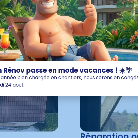
 Rénov passe en mode vacances ! ☀️🌴
année bien chargée en chantiers, nous serons en congés 
di 24 août.
Réparation 