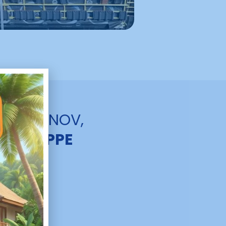
TAIN RÉNOV,
 À NIEPPE
 pouvons