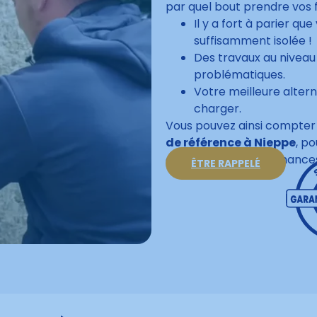
par quel bout prendre vos 
Il y a fort à parier q
suffisamment isolée !
Des travaux au niveau
problématiques.
Votre meilleure altern
charger.
Vous pouvez ainsi compter
de référence à Nieppe
, p
optimiser les performance
ÊTRE RAPPELÉ