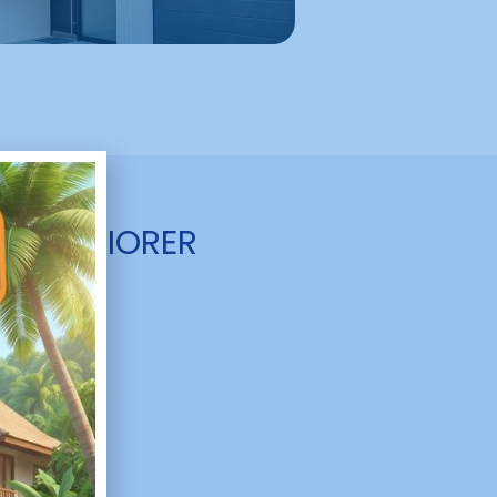
R AMÉLIORER
EPPE
dans
r :