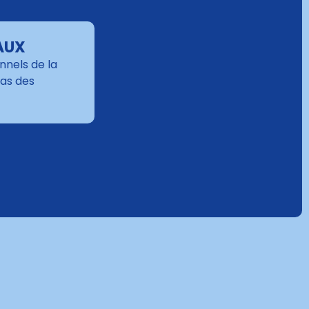
AUX
nels de la
cas des