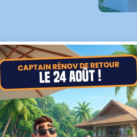
TIONS DE CAPTAIN RÉNOV
POU
SOLATION DE VOTRE MAISON À NI
re entreprise d’isolation est à votre service à Nieppe et 
ensemble des communes qui se trouvent en périphérie pou
JE SOUHAITE UN DEVIS POUR MA MAISON