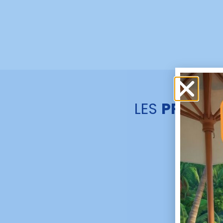
LES
PRESTA
L’I
Not
l’